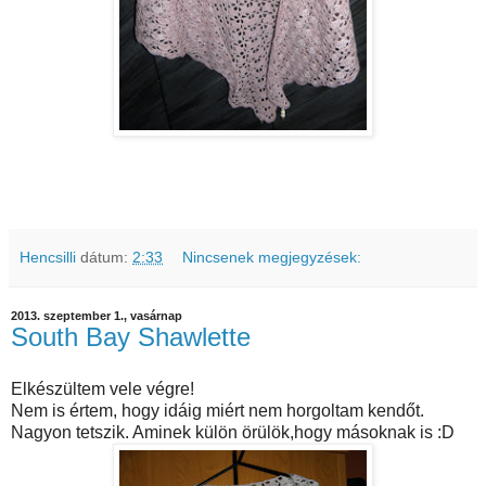
Hencsilli
dátum:
2:33
Nincsenek megjegyzések:
2013. szeptember 1., vasárnap
South Bay Shawlette
Elkészültem vele végre!
Nem is értem, hogy idáig miért nem horgoltam kendőt.
Nagyon tetszik. Aminek külön örülök,hogy másoknak is :D