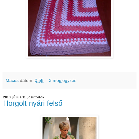
Macus
dátum:
0:58
3 megjegyzés:
2013. július 11., csütörtök
Horgolt nyári felső