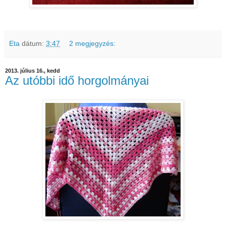
Eta
dátum:
3:47
2 megjegyzés:
2013. július 16., kedd
Az utóbbi idő horgolmányai