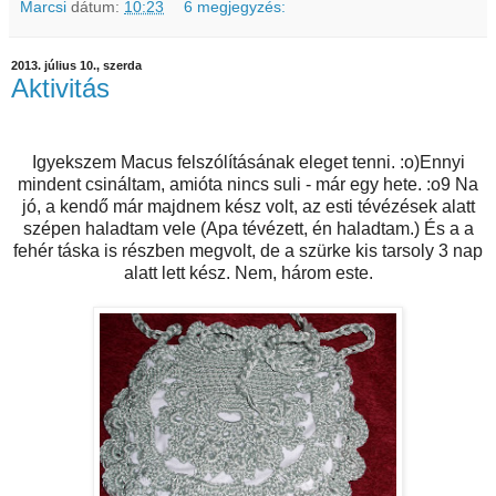
Marcsi
dátum:
10:23
6 megjegyzés:
2013. július 10., szerda
Aktivitás
Igyekszem Macus felszólításának eleget tenni. :o)Ennyi
mindent csináltam, amióta nincs suli - már egy hete. :o9 Na
jó, a kendő már majdnem kész volt, az esti tévézések alatt
szépen haladtam vele (Apa tévézett, én haladtam.) És a a
fehér táska is részben megvolt, de a szürke kis tarsoly 3 nap
alatt lett kész. Nem, három este.