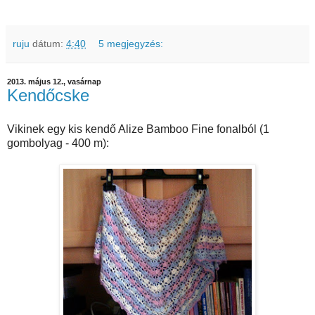
ruju
dátum:
4:40
5 megjegyzés:
2013. május 12., vasárnap
Kendőcske
Vikinek egy kis kendő Alize Bamboo Fine fonalból (1
gombolyag - 400 m):