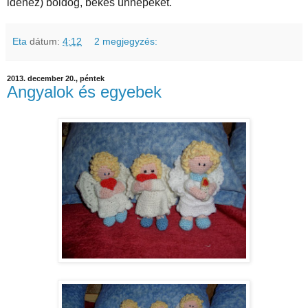
idenéz) boldog, békés ünnepeket.
Eta
dátum:
4:12
2 megjegyzés:
2013. december 20., péntek
Angyalok és egyebek