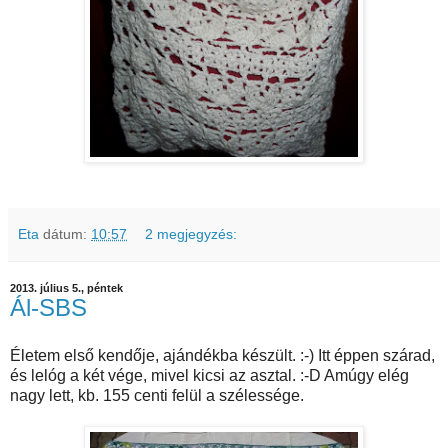
Eta
dátum:
10:57
2 megjegyzés:
2013. július 5., péntek
Ál-SBS
Életem első kendője, ajándékba készült. :-) Itt éppen szárad,
és lelóg a két vége, mivel kicsi az asztal. :-D Amúgy elég
nagy lett, kb. 155 centi felül a szélessége.