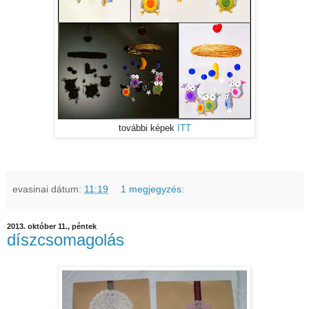
további képek
ITT
evasinai
dátum:
11:19
1 megjegyzés:
2013. október 11., péntek
díszcsomagolás