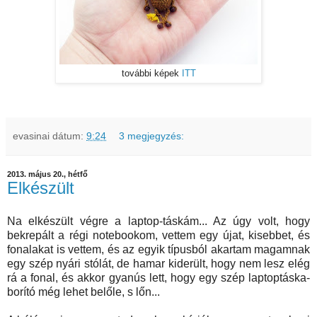
további képek
ITT
evasinai
dátum:
9:24
3 megjegyzés:
2013. május 20., hétfő
Elkészült
Na elkészült végre a laptop-táskám... Az úgy volt, hogy
bekrepált a régi notebookom, vettem egy újat, kisebbet, és
fonalakat is vettem, és az egyik típusból akartam magamnak
egy szép nyári stólát, de hamar kiderült, hogy nem lesz elég
rá a fonal, és akkor gyanús lett, hogy egy szép laptoptáska-
borító még lehet belőle, s lőn...