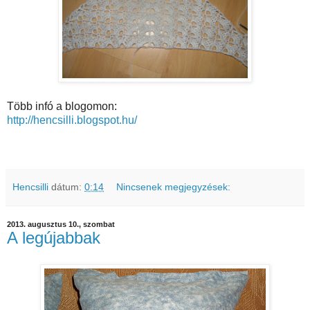
Több infó a blogomon:
http://hencsilli.blogspot.hu/
Hencsilli
dátum:
0:14
Nincsenek megjegyzések:
2013. augusztus 10., szombat
A legújabbak