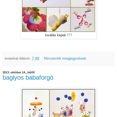
további képek
ITT
evasinai
dátum:
7:49
Nincsenek megjegyzések:
2013. október 14., hétfő
baglyos babaforgó