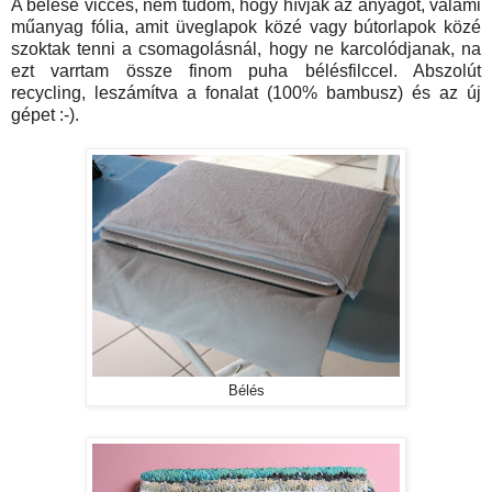
A bélése vicces, nem tudom, hogy hívják az anyagot, valami
műanyag fólia, amit üveglapok közé vagy bútorlapok közé
szoktak tenni a csomagolásnál, hogy ne karcolódjanak, na
ezt varrtam össze finom puha bélésfilccel. Abszolút
recycling, leszámítva a fonalat (100% bambusz) és az új
gépet :-).
Bélés