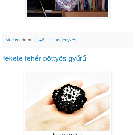
Macus
dátum:
11:46
1 megjegyzés:
fekete fehér pöttyös gyűrű
további képek
itt