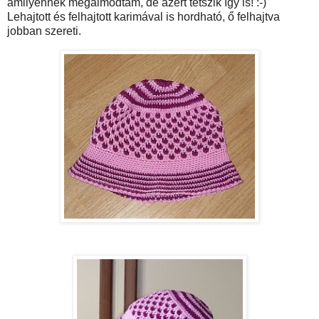
amilyennek megálmodtam, de azért tetszik így is! :-)
Lehajtott és felhajtott karimával is hordható, ő felhajtva
jobban szereti.