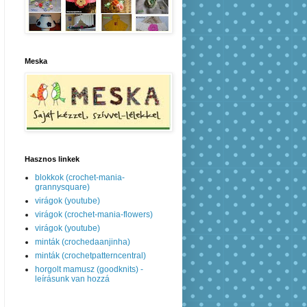
Meska
Hasznos linkek
blokkok (crochet-mania-
grannysquare)
virágok (youtube)
virágok (crochet-mania-flowers)
virágok (youtube)
minták (crochedaanjinha)
minták (crochetpatterncentral)
horgolt mamusz (goodknits) -
leírásunk van hozzá