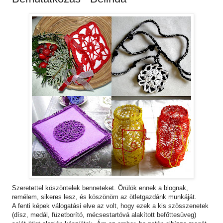
Szeretettel köszöntelek benneteket. Örülök ennek a blognak,
remélem, sikeres lesz, és köszönöm az ötletgazdánk munkáját.
A fenti képek válogatási elve az volt, hogy ezek a kis szösszenetek
(dísz, medál, füzetborító, mécsestartóvá alakított befőttesüveg)