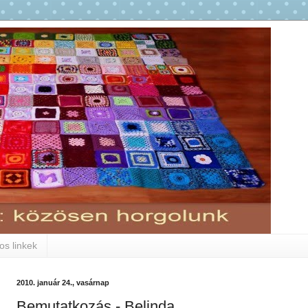
s linkek
2010. január 24., vasárnap
Bemutatkozás - Belinda