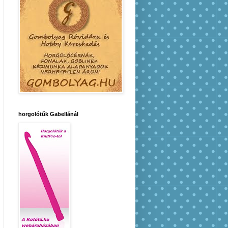
horgolótűk Gabellánál