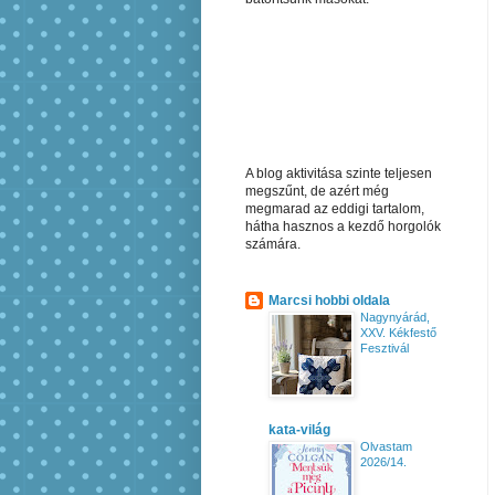
A blog aktivitása szinte teljesen
megszűnt, de azért még
megmarad az eddigi tartalom,
hátha hasznos a kezdő horgolók
számára.
Marcsi hobbi oldala
Nagynyárád,
XXV. Kékfestő
Fesztivál
kata-világ
Olvastam
2026/14.