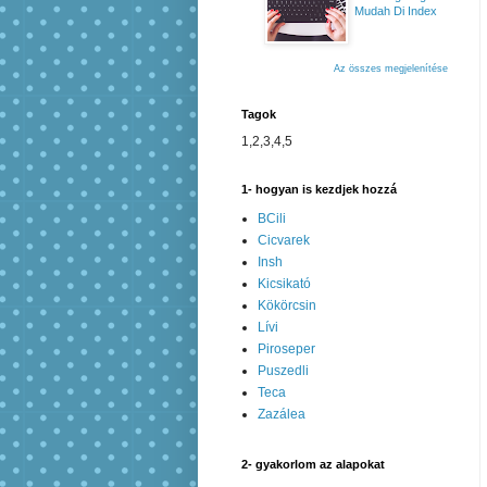
Mudah Di Index
Az összes megjelenítése
Tagok
1,2,3,4,5
1- hogyan is kezdjek hozzá
BCili
Cicvarek
Insh
Kicsikató
Kökörcsin
Lívi
Piroseper
Puszedli
Teca
Zazálea
2- gyakorlom az alapokat