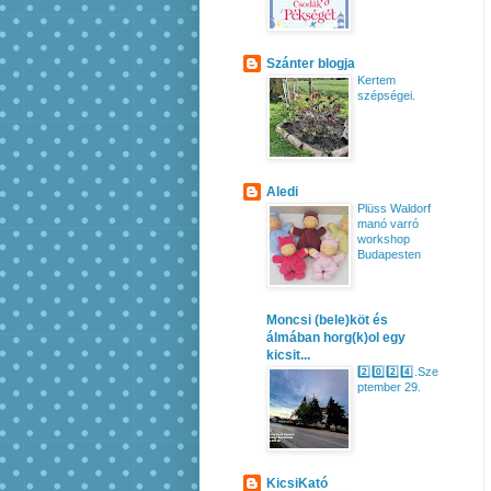
Szánter blogja
Kertem
szépségei.
Aledi
Plüss Waldorf
manó varró
workshop
Budapesten
Moncsi (bele)köt és
álmában horg(k)ol egy
kicsit...
2️⃣0️⃣2️⃣4️⃣.Sze
ptember 29.
KicsiKató