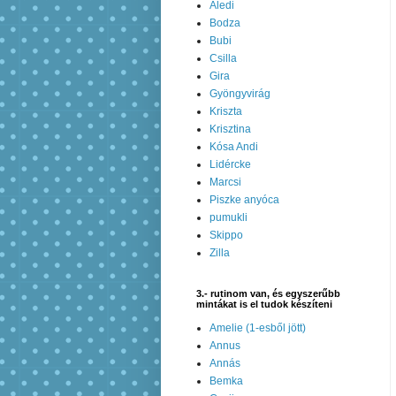
Aledi
Bodza
Bubi
Csilla
Gira
Gyöngyvirág
Kriszta
Krisztina
Kósa Andi
Lidércke
Marcsi
Piszke anyóca
pumukli
Skippo
Zilla
3.- rutinom van, és egyszerűbb
mintákat is el tudok készíteni
Amelie (1-esből jött)
Annus
Annás
Bemka