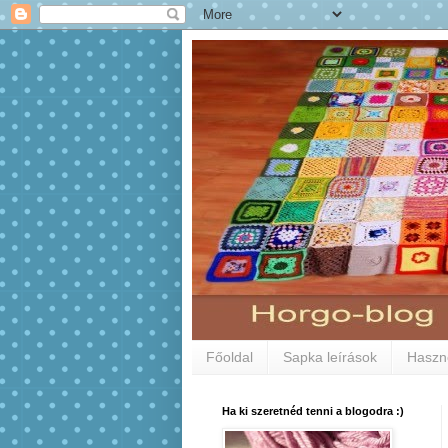
Főoldal
Sapka leírások
Haszno
Ha ki szeretnéd tenni a blogodra :)