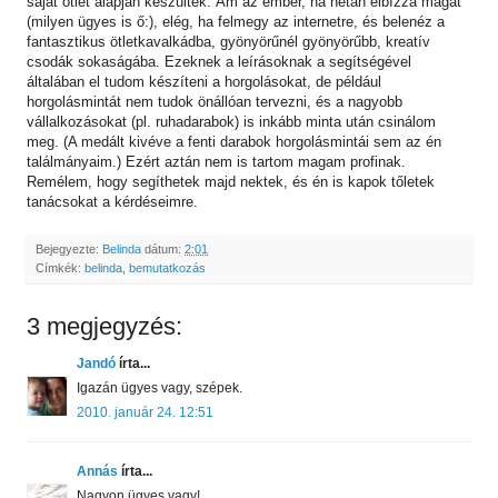
saját ötlet alapján készültek. Ám az ember, ha netán elbízza magát
(milyen ügyes is ő:), elég, ha felmegy az internetre, és belenéz a
fantasztikus ötletkavalkádba, gyönyörűnél gyönyörűbb, kreatív
csodák sokaságába. Ezeknek a leírásoknak a segítségével
általában el tudom készíteni a horgolásokat, de például
horgolásmintát nem tudok önállóan tervezni, és a nagyobb
vállalkozásokat (pl. ruhadarabok) is inkább minta után csinálom
meg. (A medált kivéve a fenti darabok horgolásmintái sem az én
találmányaim.) Ezért aztán nem is tartom magam profinak.
Remélem, hogy segíthetek majd nektek, és én is kapok tőletek
tanácsokat a kérdéseimre.
Bejegyezte:
Belinda
dátum:
2:01
Címkék:
belinda
,
bemutatkozás
3 megjegyzés:
Jandó
írta...
Igazán ügyes vagy, szépek.
2010. január 24. 12:51
Annás
írta...
Nagyon ügyes vagy!