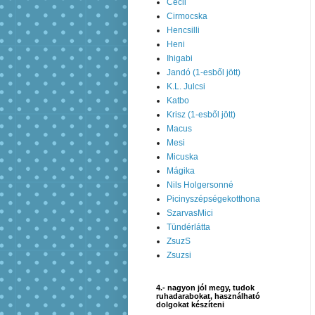
Cecii
Cirmocska
Hencsilli
Heni
Ihigabi
Jandó (1-esből jött)
K.L. Julcsi
Katbo
Krisz (1-esből jött)
Macus
Mesi
Micuska
Mágika
Nils Holgersonné
Picinyszépségekotthona
SzarvasMici
Tündérlátta
ZsuzS
Zsuzsi
4.- nagyon jól megy, tudok
ruhadarabokat, használható
dolgokat készíteni