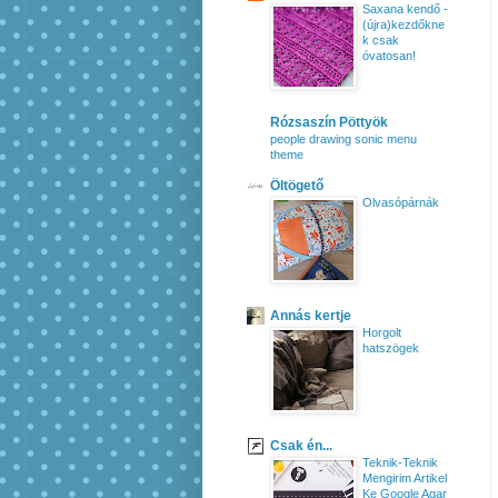
Saxana kendő -
(újra)kezdőkne
k csak
óvatosan!
Rózsaszín Pöttyök
people drawing sonic menu
theme
Öltögető
Olvasópárnák
Annás kertje
Horgolt
hatszögek
Csak én...
Teknik-Teknik
Mengirim Artikel
Ke Google Agar